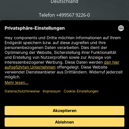
Deutschland
Telefon
+499567 9226-0
E-Mail schreiben
Impressum
AGB
Informationspflicht
Datenschutz
© 2026 mey components | Komponenten für
Arbeitsdrehstühle, Hocker & Stehhilfen