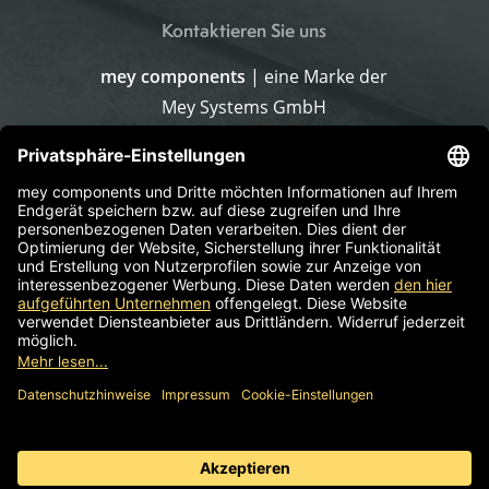
Kontaktieren Sie uns
mey components
| eine Marke der
Mey Systems GmbH
Merlach 16
96145 Sesslach-Merlach
Deutschland
Telefon
+499567 9226-0
E-Mail schreiben