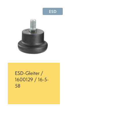
ESD
ESD-Gleiter /
1600129 / 16-5-
58