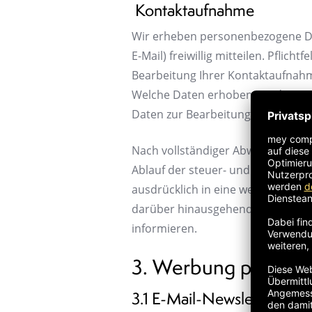
Kontaktaufnahme
Wir erheben personenbezogene Dat
E-Mail) freiwillig mitteilen. Pflic
Bearbeitung Ihrer Kontaktaufnah
Welche Daten erhoben werden, ist 
Daten zur Bearbeitung Ihrer Anfrag
Nach vollständiger Abwicklung Ih
Ablauf der steuer- und handelsrech
ausdrücklich in eine weitere Nutzu
darüber hinausgehende Datenverwen
informieren.
3. Werbung per E-Mai
3.1 E-Mail-Newsletter mit