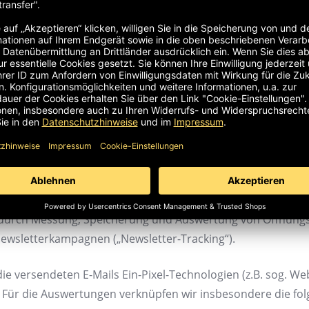
ter anmelden, verwenden wir die hierfür erforderlichen od
mäßig unseren E-Mail-Newsletter aufgrund Ihrer Einwilligung 
 jederzeit möglich und kann entweder durch eine Nachrich
n dafür vorgesehenen Link im Newsletter erfolgen. Nach Ab
eit Sie nicht ausdrücklich in eine weitere Nutzung Ihrer Dat
r uns eine darüber hinausgehende Datenverwendung vorbehal
lärung informieren.
ir bei Versand des Newsletters Ihr Nutzerverhalten auswerte
urch Messung, Speicherung und Auswertung von Öffnungsr
Newsletterkampagnen („Newsletter-Tracking“).
e versendeten E-Mails Ein-Pixel-Technologien (z.B. sog. Web
. Für die Auswertungen verknüpfen wir insbesondere die fo