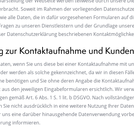
Darstellung der Webseite werden teilweise durch unsere Di
erbracht. Soweit im Rahmen der vorliegenden Datenschutzer
owie alle Daten, die in dafür vorgesehenen Formularen auf 
ei Fragen zu unseren Dienstleistern und der Grundlage unse
ieser Datenschutzerklärung beschriebenen Kontaktmöglichkei
ng zur Kontaktaufnahme und Kunde
en, wenn Sie uns diese bei einer Kontaktaufnahme mit uns
htfelder werden als solche gekennzeichnet, da wir in diesen Fä
me benötigen und Sie ohne deren Angabe die Kontaktaufna
aus den jeweiligen Eingabeformularen ersichtlich. Wir ver
gen gemäß Art. 6 Abs. 1 S. 1 lit. b DSGVO. Nach vollständig
Sie nicht ausdrücklich in eine weitere Nutzung Ihrer Daten g
r uns eine darüber hinausgehende Datenverwendung vorbehal
lärung informieren.