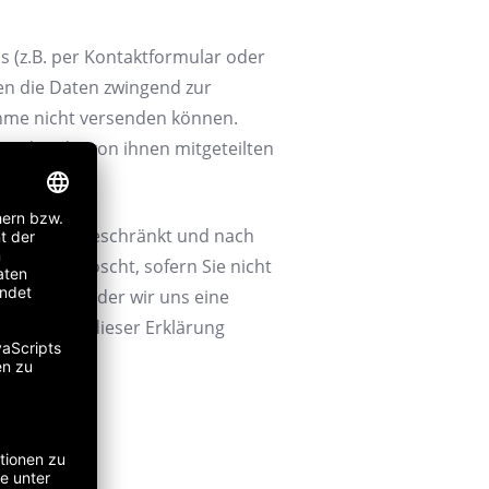
 (z.B. per Kontaktformular oder
llen die Daten zwingend zur
hme nicht versenden können.
wenden die von ihnen mitgeteilten
beitung eingeschränkt und nach
c DSGVO gelöscht, sofern Sie nicht
lligt haben oder wir uns eine
wir Sie in dieser Erklärung