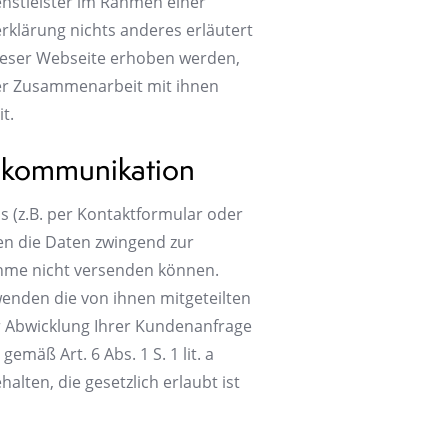
enstleister im Rahmen einer
klärung nichts anderes erläutert
dieser Webseite erhoben werden,
rer Zusammenarbeit mit ihnen
t.
nkommunikation
 (z.B. per Kontaktformular oder
llen die Daten zwingend zur
hme nicht versenden können.
wenden die von ihnen mitgeteilten
er Abwicklung Ihrer Kundenanfrage
emäß Art. 6 Abs. 1 S. 1 lit. a
ten, die gesetzlich erlaubt ist