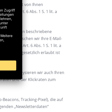
er gesondert von Ihnen
gemäß Art. 6 Abs. 1 S. 1 lit. a
t an die unten beschriebene
meldung löschen wir Ihre E-Mail-
en gemäß Art. 6 Abs. 1 S. 1 lit. a
ten, die gesetzlich erlaubt ist
n. Dazu analysieren wir auch Ihren
aten und der Klickraten zum
-Beacons, Tracking-Pixel), die auf
lgenden „Newsletterdaten“