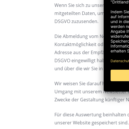
Wenn Sie sich zu unserem Newslet
mitgeteilten Daten, um Ihnen regel
DSGVO zuzusenden.
Die Abmeldung vom Newsletter ist
Kontaktmöglichkeit oder über eine
Adresse aus der Empfängerliste, sow
DSGVO eingewilligt haben oder wi
und über die wir Sie in dieser Erk
Wir weisen Sie darauf hin, dass w
Umgang mit unserem Newsletter d
Zwecke der Gestaltung künftiger 
Für diese Auswertung beinhalten di
unserer Website gespeichert sind