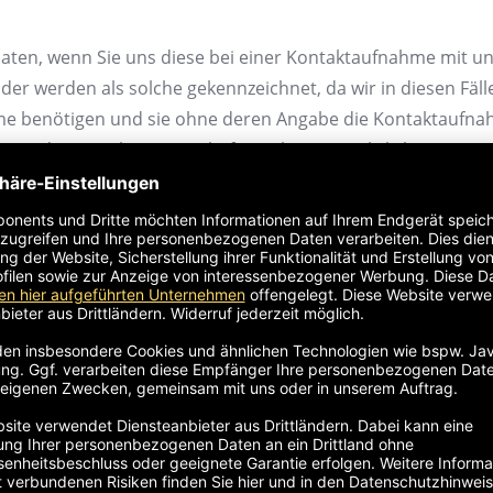
en, wenn Sie uns diese bei einer Kontaktaufnahme mit uns
htfelder werden als solche gekennzeichnet, da wir in diesen Fä
me benötigen und sie ohne deren Angabe die Kontaktaufna
aus den jeweiligen Eingabeformularen ersichtlich. Wir ver
en gemäß Art. 6 Abs. 1 S. 1 lit. b DSGVO.
rer Kundenanfrage werden Ihre Daten für die weitere Verar
tlichen Aufbewahrungsfristen gemäß Art. 6 Abs. 1 S. 1 lit. 
ng Ihrer Daten gemäß Art. 6 Abs. 1 S. 1 lit. a DSGVO eingewi
dung vorbehalten, die gesetzlich erlaubt ist und über die 
l, Post, Telefon
 Anmeldung und Newsletter-Tracking