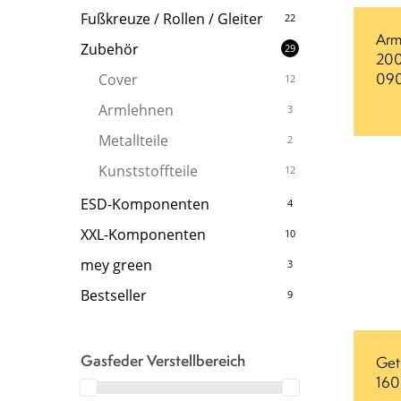
Fußkreuze / Rollen / Gleiter
22
Arm
Zubehör
29
200
09
Cover
12
Armlehnen
3
Metallteile
2
Kunststoffteile
12
ESD-Komponenten
4
XXL-Komponenten
10
mey green
3
Bestseller
9
Gasfeder Verstellbereich
Get
160