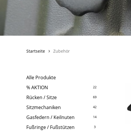
Startseite
Zubehör
Alle Produkte
% AKTION
22
Rücken / Sitze
69
Sitzmechaniken
42
Gasfedern / Keilnuten
14
Fußringe / Fußstützen
3