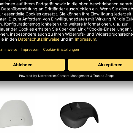
dgriff / 1600171
Handgriff / 1600172
Metall
-8-10G-1-III
/ 16-8-10G-5-III
1900