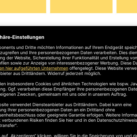
dgriff / 1600143
Handgriff / 1600145
Handg
6-8-10G-1
/ 16-8-10B-1
/ 16-