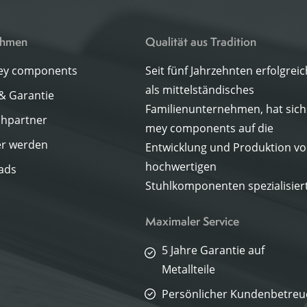
ehmen
Qualität aus Tradition
ey components
Seit fünf Jahrzehnten erfolgreic
als mittelständisches
 & Garantie
Familienunternehmen, hat sich
hpartner
mey components auf die
er werden
Entwicklung und Produktion v
hochwertigen
ads
Stuhlkomponenten spezialisiert
Maximaler Service
5 Jahre Garantie auf
Metallteile
Persönlicher Kundenbetreu