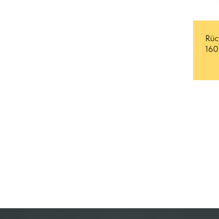
Rüc
160