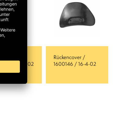
-Griff /
Rückencover /
022 / 19-3-002
1600146 / 16-4-02