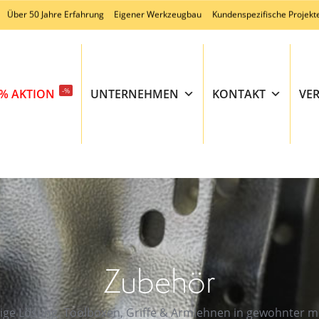
Über 50 Jahre Erfahrung
Eigener Werkzeugbau
Kundenspezifische Projekt
-%
% AKTION
UNTERNEHMEN
KONTAKT
VE
Zubehör
chtige Lösung. Toolboxen, Griffe & Armlehnen in gewohnter 