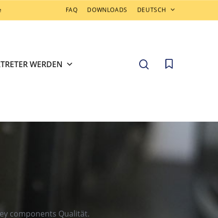
e
FAQ
DOWNLOADS
DEUTSCH
search
RTRETER WERDEN
mey components Qualität.