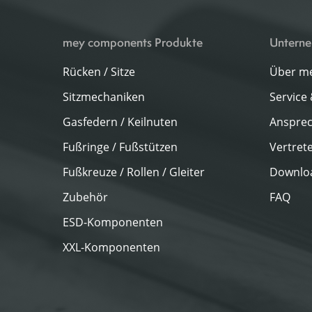
mey components Produkte
Untern
Rücken / Sitze
Über m
Sitzmechaniken
Service
Gasfedern / Keilnuten
Ansprec
Fußringe / Fußstützen
Vertret
Fußkreuze / Rollen / Gleiter
Downlo
Zubehör
FAQ
ESD-Komponenten
XXL-Komponenten