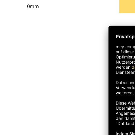
0mm
Han
/ 1