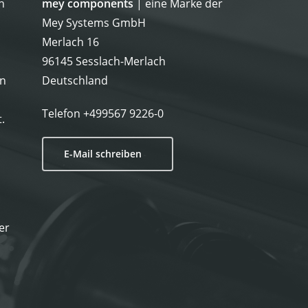
h
mey components
| eine Marke der
Mey Systems GmbH
Merlach 16
96145 Sesslach-Merlach
on
Deutschland
Telefon
+499567 9226-0
.
E-Mail schreiben
er