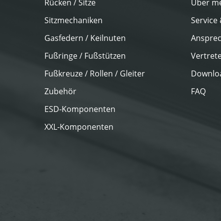
Rücken / Sitze
Über m
Sitzmechaniken
Service
Gasfedern / Keilnuten
Ansprec
Fußringe / Fußstützen
Vertret
Fußkreuze / Rollen / Gleiter
Downlo
Zubehör
FAQ
ESD-Komponenten
XXL-Komponenten