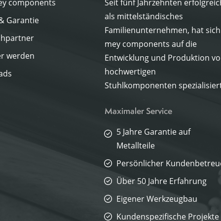
ey components
Seit fünf Jahrzehnten erfolgreic
als mittelständisches
 & Garantie
Familienunternehmen, hat sich
hpartner
mey components auf die
er werden
Entwicklung und Produktion v
hochwertigen
ads
Stuhlkomponenten spezialisiert
Maximaler Service
5 Jahre Garantie auf
Metallteile
Persönlicher Kundenbetreu
Über 50 Jahre Erfahrung
Eigener Werkzeugbau
Kundenspezifische Projekte