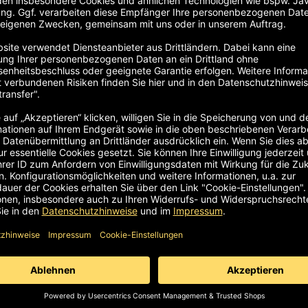
-Angaben
nderversionen an. Wir, als inhabergeführtes Familienunterne
 Projekte mit Ihnen gemeinsam zu entwickeln.