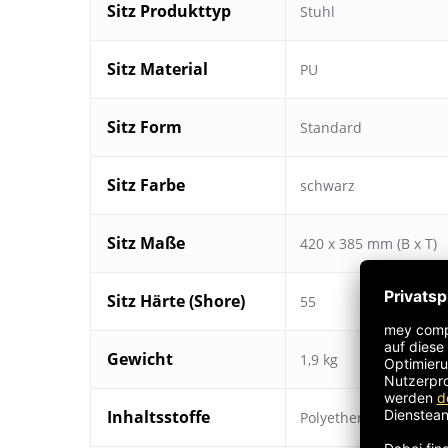
Sitz Produkttyp
Stuhl
Sitz Material
PU
Sitz Form
Standard
Sitz Farbe
schwarz
Sitz Maße
420 x 385 mm (B x T)
Sitz Härte (Shore)
55
Gewicht
1,9 kg
Inhaltsstoffe
Polyether60%, Polyur