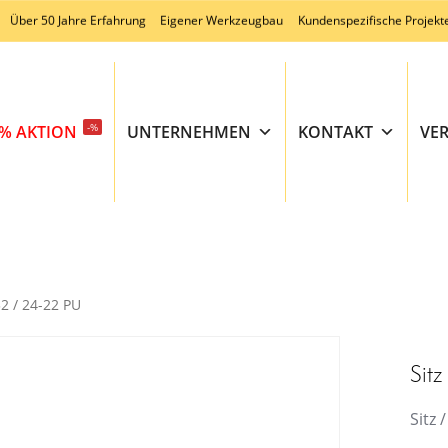
Über 50 Jahre Erfahrung
Eigener Werkzeugbau
Kundenspezifische Projekt
-%
% AKTION
UNTERNEHMEN
KONTAKT
VE
32 / 24-22 PU
Sit
Sitz 