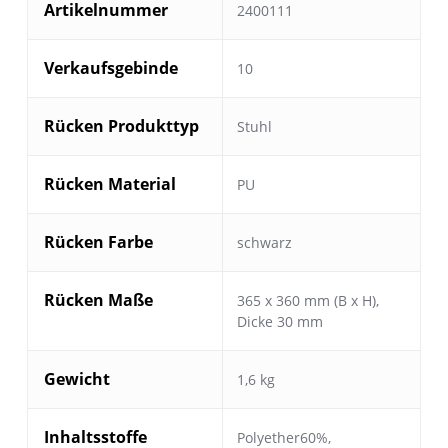
Artikelnummer
2400111
Verkaufsgebinde
10
Rücken Produkttyp
Stuhl
Rücken Material
PU
Rücken Farbe
schwarz
Rücken Maße
365 x 360 mm (B x H),
Dicke 30 mm
Gewicht
1,6 kg
Inhaltsstoffe
Polyether60%,