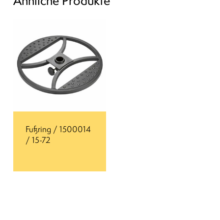
Ähnliche Produkte
Fußring / 1500014
/ 15-72