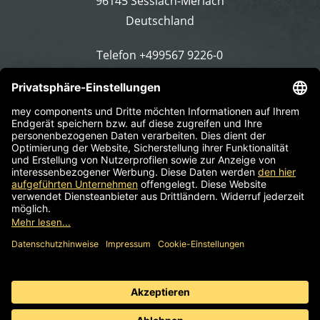
96145 Sesslach-Merlach
Deutschland
Telefon
+499567 9226-0
E-Mail schreiben
Impressum
AGB
Informationspflicht
Datenschutz
© 2026 mey components | Komponenten für
Arbeitsdrehstühle, Hocker & Stehhilfen