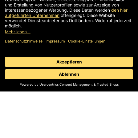
Telefon
+499567 9226-0
E-Mail schreiben
Impressum
AGB
Informationspflicht
Datenschutz
© 2026 mey components | Komponenten für
Arbeitsdrehstühle, Hocker & Stehhilfen