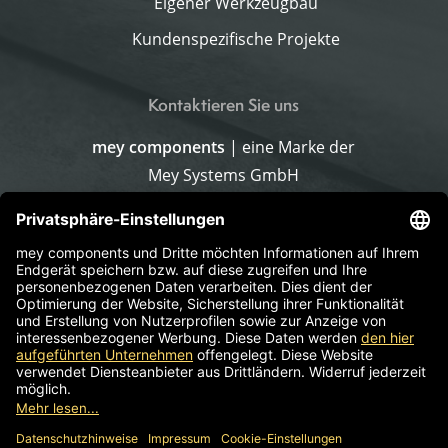
Eigener Werkzeugbau
Kundenspezifische Projekte
Kontaktieren Sie uns
mey components
| eine Marke der
Mey Systems GmbH
Merlach 16
96145 Sesslach-Merlach
Deutschland
Telefon
+499567 9226-0
E-Mail schreiben