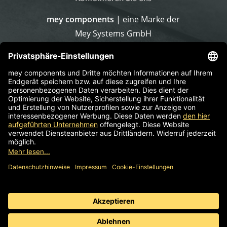
mey components
| eine Marke der
Mey Systems GmbH
Merlach 16
96145 Sesslach-Merlach
Deutschland
Telefon
+499567 9226-0
E-Mail schreiben